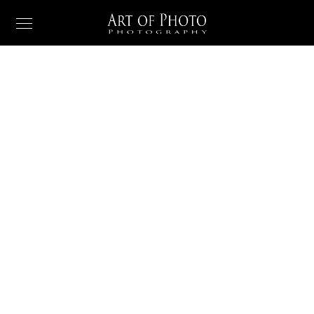
EVENT DETAILS
Gleams Steal into
the inner sancturary
When, while the lovely valley teems with vapour around
me, and the meridian sun strikes the upper surface of
the impenetrable foliage of my trees.