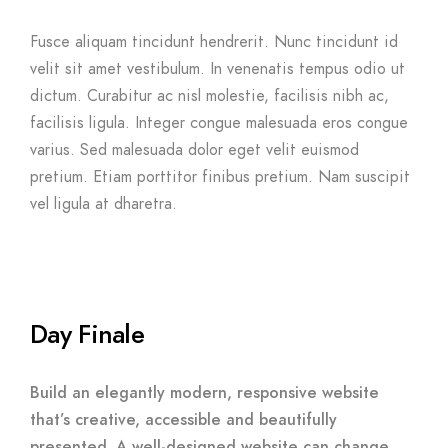
Fusce aliquam tincidunt hendrerit. Nunc tincidunt id
velit sit amet vestibulum. In venenatis tempus odio ut
dictum. Curabitur ac nisl molestie, facilisis nibh ac,
facilisis ligula. Integer congue malesuada eros congue
varius. Sed malesuada dolor eget velit euismod
pretium. Etiam porttitor finibus pretium. Nam suscipit
vel ligula at dharetra.
Day Finale
Build an elegantly modern, responsive website
that’s creative, accessible and beautifully
presented. A well-designed website can change