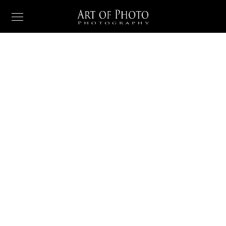
PORTFOLIO
When she reached
the first hills
When, while the lovely valley teems with vapour around
me, and the meridian sun strikes the upper surface of
the impenetrable foliage of my trees.